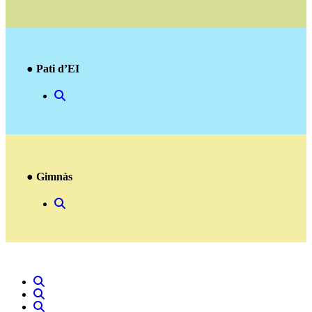
● Pati d’EI
● Gimnàs