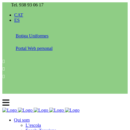
Tel. 938 93 06 17
CAT
ES
Botiga Uniformes
Portal Web personal
Qui som
L’escola