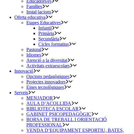
Educadors/es
Famílies
Instal·lacions
Oferta educativa
Etapes Educatives
Infantil
Primària
Secundària
Cicles formatius
Pastoral
Idiomes
Atenció a la diversitat
Activitats extraescolars
Innovació
Opcions pedagògiques
Projectes innovadors
Eines tecnològiques
Serveis
MENJADOR
AULA D’ACOLLIDA
BIBLIOTECA ESCOLAR
GABINET PSICOPEDAGÒGIC
BORSA DE TREBALL I ORIENTACIÓ
PROFESSIONAL
VENDA D’EQUIPAMENT ESPORTIU, BATES,