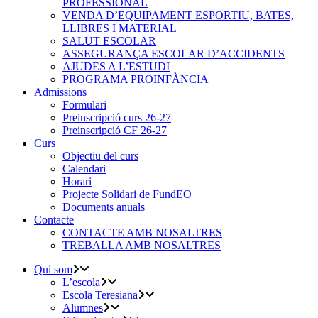
PROFESSIONAL
VENDA D’EQUIPAMENT ESPORTIU, BATES,
LLIBRES I MATERIAL
SALUT ESCOLAR
ASSEGURANÇA ESCOLAR D’ACCIDENTS
AJUDES A L’ESTUDI
PROGRAMA PROINFÀNCIA
Admissions
Formulari
Preinscripció curs 26-27
Preinscripció CF 26-27
Curs
Objectiu del curs
Calendari
Horari
Projecte Solidari de FundEO
Documents anuals
Contacte
CONTACTE AMB NOSALTRES
TREBALLA AMB NOSALTRES
Qui som
L’escola
Escola Teresiana
Alumnes