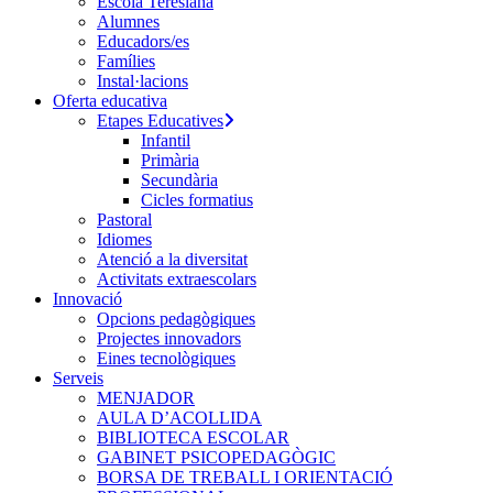
Escola Teresiana
Alumnes
Educadors/es
Famílies
Instal·lacions
Oferta educativa
Etapes Educatives
Infantil
Primària
Secundària
Cicles formatius
Pastoral
Idiomes
Atenció a la diversitat
Activitats extraescolars
Innovació
Opcions pedagògiques
Projectes innovadors
Eines tecnològiques
Serveis
MENJADOR
AULA D’ACOLLIDA
BIBLIOTECA ESCOLAR
GABINET PSICOPEDAGÒGIC
BORSA DE TREBALL I ORIENTACIÓ