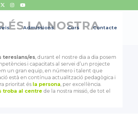
 ÉS LA NOSTRA
veis
Admissions
Curs
Contacte
 teresians/es
, durant el nostre dia a dia posem
mpetències i capacitats al servei d’un projecte
m un gran equip, en número i talent que
ció està en contínua actualització pedagògica i
ra prioritat és
la persona
, per excel·lència.
 troba al centre
de la nostra missió, de tot el