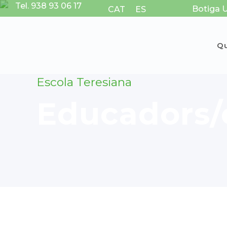
Tel. 938 93 06 17
Botiga 
CAT
ES
Q
Escola Teresiana
Educadors/