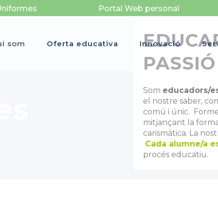
Uniformes
Portal Web personal
EDUCAR
ui som
Oferta educativa
Innovació
Ser
PASSIÓ
Som
educadors/es
es
el nostre saber, co
comú i únic. Forme
mitjançant la forma
carismàtica. La nost
Cada alumne/a es
procés educatiu.