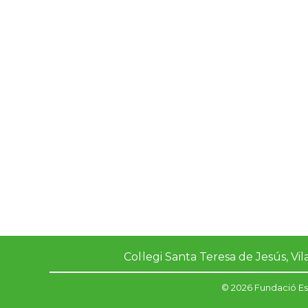
Molt identificat
Implicat
Compromès
Col·legi Santa Teresa de Jesús, Vil
© 2026 Fundació Es