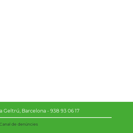
tzació
Entusiasta
ip
Proper
Empàtic
 la Geltrú, Barcelona - 938 93 06 17
Canal de denúncies