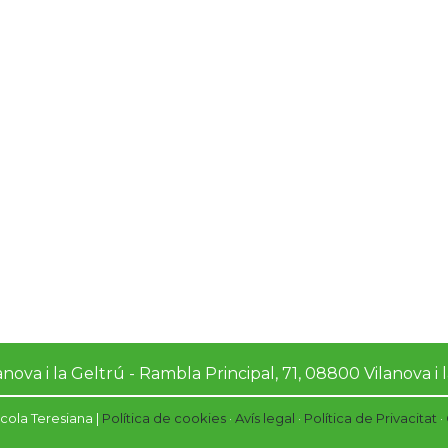
Professional
En contínua actuali
Competent
Treball en equ
Responsable
anova i la Geltrú - Rambla Principal, 71, 08800 Vilanova i
cola Teresiana |
Política de cookies
·
Avís legal
·
Política de Privacitat
·