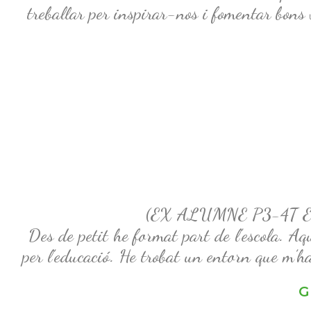
treballar per inspirar-nos i fomentar bons 
(EX ALUMNE P3-4T 
Des de petit he format part de l’escola. A
per l’educació. He trobat un entorn que m’ha
G