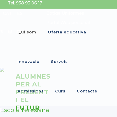
Tel. 938 93 06 17
Botiga Uniformes
CAT
ES
Portal Web personal
Qui som
Oferta educativa
Innovació
Serveis
ALUMNES
PER AL
PRESENT
Admissions
Curs
Contacte
I EL
FUTUR
Escola Teresiana