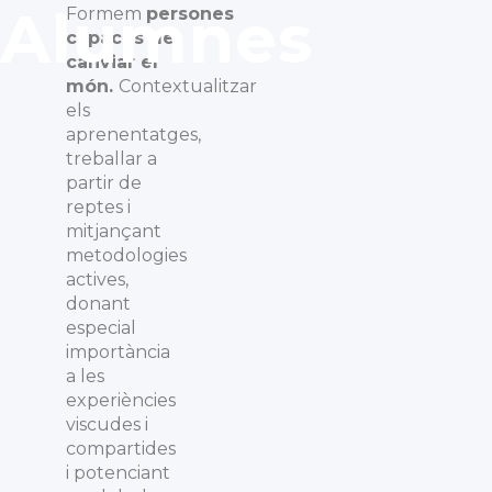
Alumnes
Formem
persones
capaces de
canviar el
món.
Contextualitzar
els
aprenentatges,
treballar a
partir de
reptes i
mitjançant
metodologies
actives,
donant
especial
importància
a les
experiències
viscudes i
compartides
i potenciant