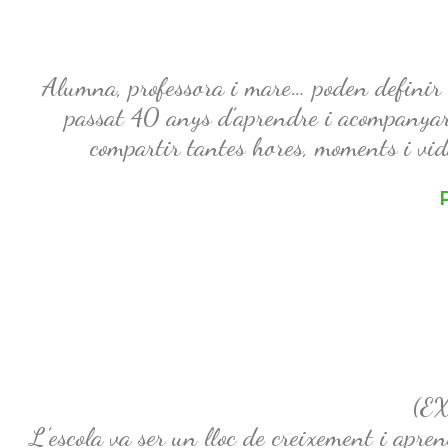
Alumna, professora i mare… poden definir e
passat 40 anys d’aprendre i acompanyar 
compartir tantes hores, moments i vida
(E
L’escola va ser un lloc de creixement i apren