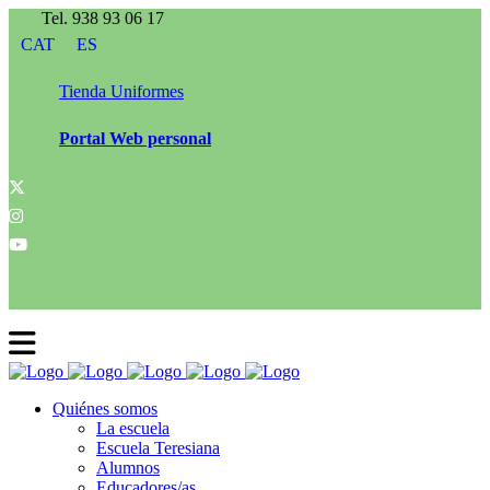
Tel. 938 93 06 17
CAT
ES
Tienda Uniformes
Portal Web personal
Quiénes somos
La escuela
Escuela Teresiana
Alumnos
Educadores/as