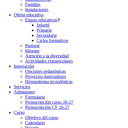
Familias
Instalaciones
Oferta educativa
Etapas educativas
Infantil
Primaria
Secundaria
Ciclos formativos
Pastoral
Idiomas
Atención a la diversidad
Actividades extraescolares
Innovación
Opciones pedagógicas
Proyectos innovadores
Herramientas tecnológicas
Servicios
Admisiones
Formulario
Preinscripción curso 26-27
Preinscripción CF 26-27
Curso
Objetivo del curso
Calendario
Horario