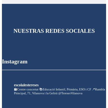
NUESTRAS REDES SOCIALES
Instagram
escolalestereses
🏫Centre concertat
📚Educació Infantil, Primària, ESO i CF
📍Rambla
Principal, 71, Vilanova i la Geltrú
@TeresesVilanova