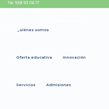
Tel. 938 93 06 17
Tienda Uniformes
CAT
ES
Portal Web personal
Quiénes somos
Oferta educativa
Innovación
Servicios
Admisiones